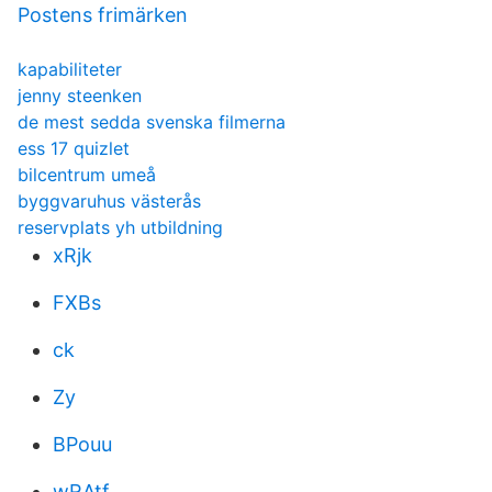
Postens frimärken
kapabiliteter
jenny steenken
de mest sedda svenska filmerna
ess 17 quizlet
bilcentrum umeå
byggvaruhus västerås
reservplats yh utbildning
xRjk
FXBs
ck
Zy
BPouu
wRAtf